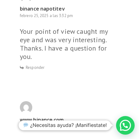
binance napotitev
febrero 25, 2025 a las 3:32 pm
Your point of view caught my
eye and was very interesting.
Thanks. I have a question for
you.
Responder
www.binance.com
¿Necesitas ayuda? ¡Manifiestate!
febrero 26, 2025 a las 3:20 am