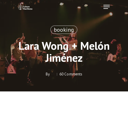
Skip
Menu
to
Clos
main
Men
content
booking
Lara Wong + Melón
Jiménez
By
60 Comments