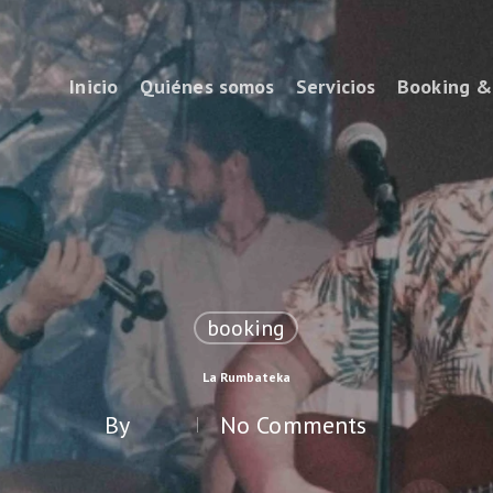
Inicio
Quiénes somos
Servicios
Booking 
booking
La Rumbateka
By
No Comments