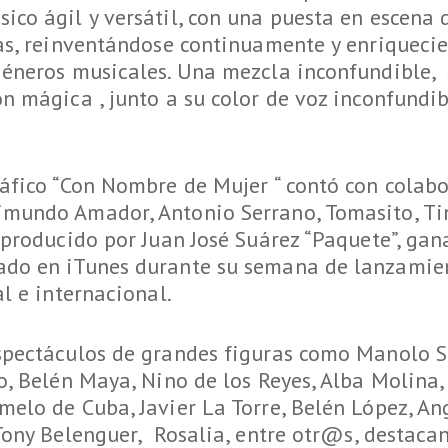
co ágil y versátil, con una puesta en escena 
as, reinventándose continuamente y enriquecie
géneros musicales. Una mezcla inconfundible, 
n mágica , junto a su color de voz inconfundib
ráfico “Con Nombre de Mujer “ contó con colab
mundo Amador, Antonio Serrano, Tomasito, Tino
 producido por Juan José Suárez “Paquete”, ga
ado en iTunes durante su semana de lanzamien
al e internacional.
spectáculos de grandes figuras como Manolo Sa
o, Belén Maya, Nino de los Reyes, Alba Molina,
elo de Cuba, Javier La Torre, Belén López, An
Tony Belenguer, Rosalia, entre otr@s, destaca