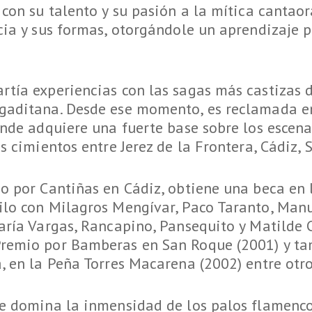
con su talento y su pasión a la mítica cantaora
cia y sus formas, otorgándole un aprendizaje 
tía experiencias con las sagas más castizas d
gaditana. Desde ese momento, es reclamada en
onde adquiere una fuerte base sobre los escenar
s cimientos entre Jerez de la Frontera, Cádiz, 
so por Cantiñas en Cádiz, obtiene una beca en 
ilo con Milagros Mengívar, Paco Taranto, Manu
aría Vargas, Rancapino, Pansequito y Matilde 
remio por Bamberas en San Roque (2001) y tam
, en la Peña Torres Macarena (2002) entre otro
ke domina la inmensidad de los palos flamenco